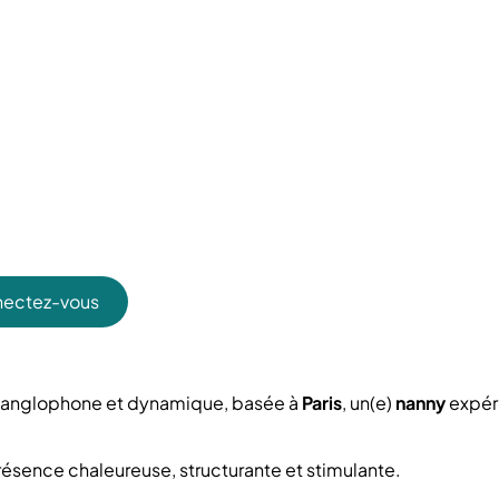
ectez-vous
lle anglophone et dynamique, basée à
Paris
, un(e)
nanny
expéri
 présence chaleureuse, structurante et stimulante.