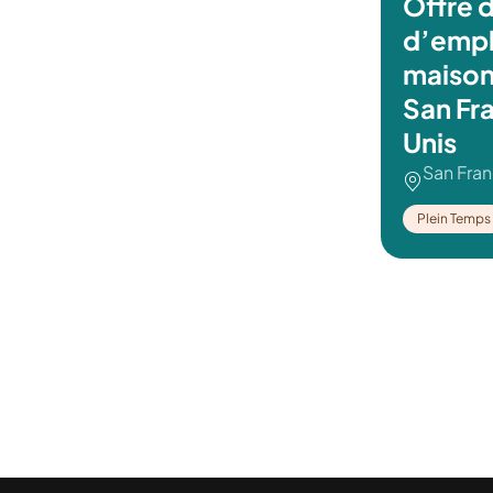
Offre 
d’empl
maison 
San Fr
Unis
San Fra
Plein Temps