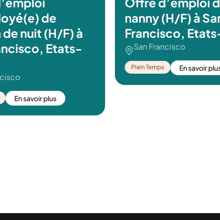
d’emploi
Offre d’emploi 
oyé(e) de
nanny (H/F) à Sa
de nuit (H/F) à
Francisco, Etats
ancisco, Etats-
San Francisco
Plein Temps
En savoir plu
ncisco
En savoir plus