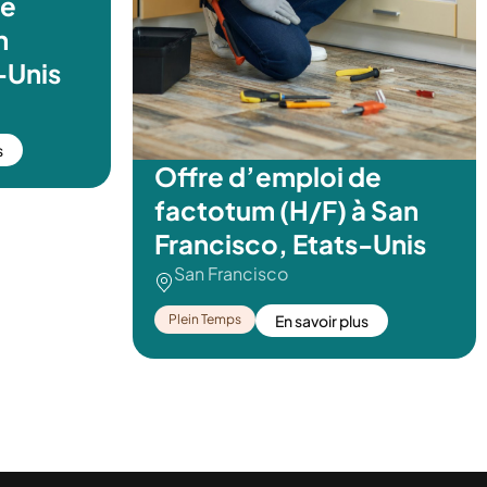
de
n
-Unis
s
Offre d’emploi de
factotum (H/F) à San
Francisco, Etats-Unis
San Francisco
Plein Temps
En savoir plus