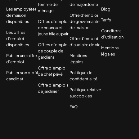
femme de
de majordome
Les employé(e)
Blog
ménage
de maison
Offre d’emploi
Tarifs
disponibles
Offres d’emploi
de gouvernante
de nounou et
de maison
Conditons
Les offres
jeune fille au pair
d’utilisation
d’emploi
Offre d’emploi
disponibles
Offres d’emploi
d’auxilaire de vie
Mentions
de couple de
légales
Publier une offre
Mentions
gardiens
d’emploi
légales
Offre d’emploi
Publier son profil
Politique de
de chef privé
candidat
confidentialité
Offre d’emplois
Politique relative
de jardinier
aux cookies
FAQ