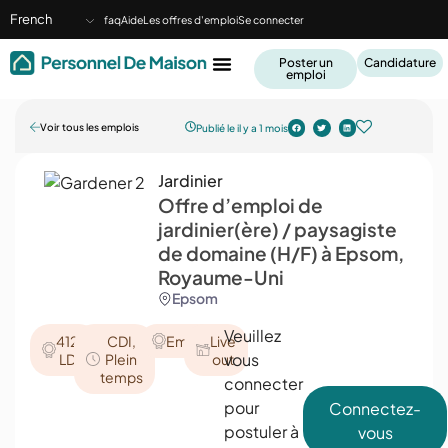
French
faq
Aide
Les offres d'emploi
Se connecter
Poster un
Candidature
emploi
Voir tous les emplois
Publié le il y a 1 mois
Jardinier
Offre d’emploi de
jardinier(ère) / paysagiste
de domaine (H/F) à Epsom,
Royaume-Uni
Epsom
Veuillez
4123
CDI
,
Employé
Live
vous
LDR
Plein
out
temps
connecter
pour
Connectez-
postuler à
vous