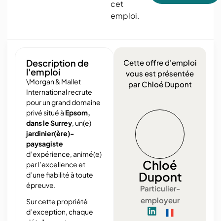
cet
emploi.
Description de
Cette offre d'emploi
l'emploi
vous est présentée
\Morgan & Mallet
par Chloé Dupont
International recrute
pour un grand domaine
privé situé à
Epsom,
dans le Surrey
, un(e)
jardinier(ère)-
paysagiste
d’expérience, animé(e)
Chloé
par l’excellence et
Dupont
d’une fiabilité à toute
épreuve.
Particulier-
employeur
Sur cette propriété
d’exception, chaque