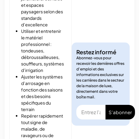
et espaces
paysagers selon des
standards
d’excellence
Utiliser et entretenir
le matériel
professionnel :
tondeuses,
Restez informé
débroussailleuses,
Abonnez-vous pour
souffleurs, systèmes
recevoir les dernières offres
d’emploi et des
d’irrigation
informations exclusives sur
Ajuster les systèmes
les carrières dans le secteur
d’arrosage en
de la maison de luxe,
fonction des saisons
directement dans votre
et des besoins
boîte mail.
spécifiques du
terrain
S'abonner
Repérer rapidement
tout signe de
maladie, de
ravageurs ou de