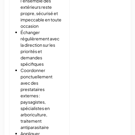
l’ensemble des
extérieurs reste
propre, sécurisé et
impeccable en toute
occasion
Échanger
régulièrement avec
la direction sur les
priorités et
demandes
spécifiques
Coordonner
ponctuellement
avec des
prestataires
externes :
paysagistes,
spécialistes en
arboriculture,
traitement
antiparasitaire
Appliquer