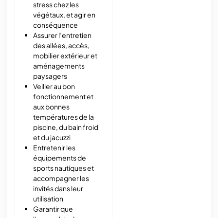
stress chez les
végétaux, et agir en
conséquence
Assurer l’entretien
des allées, accès,
mobilier extérieur et
aménagements
paysagers
Veiller au bon
fonctionnement et
aux bonnes
températures de la
piscine, du bain froid
et du jacuzzi
Entretenir les
équipements de
sports nautiques et
accompagner les
invités dans leur
utilisation
Garantir que