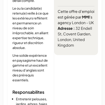
détail compte.
Le ou la candidat(e)
Cette offre d'emploi
retenu(e) veille à ce que
est gérée par
MMI
's
les extérieurs reflètent
agency
London - UK
en permanence un
niveau de soin
Adresse :
32 Endell
irréprochable, en alliant
St, Covent Garden,
expertise technique,
London, United
rigueur et discrétion
Kingdom
absolue.
Une solide expérience
en paysagisme haut de
gamme et un excellent
niveau d’anglais sont
des prérequis
essentiels.
Responsabilites
Entretenir pelouses,
jardins, arbres, haies