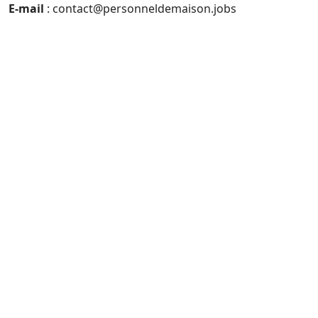
E-mail
: contact@personneldemaison.jobs
À propos
Les employé(e) de maison disponibles
Les offres d’emploi disponibles
Publier une offre d’emploi
Publier son profil candidat
Offres d’emploi femme de ménage
Offres d’emploi de nounou et jeune fille au pair
Offres d’emploi de couple de gardiens