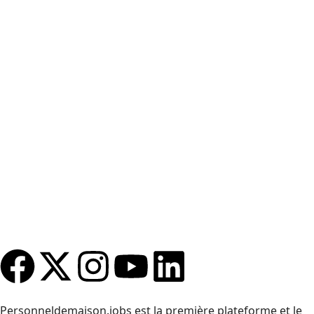
Service client
Blog
Tarifs
Conditons d’utilisation
Mentions légales
Monnaie
Personneldemaison.jobs est la première plateforme et le