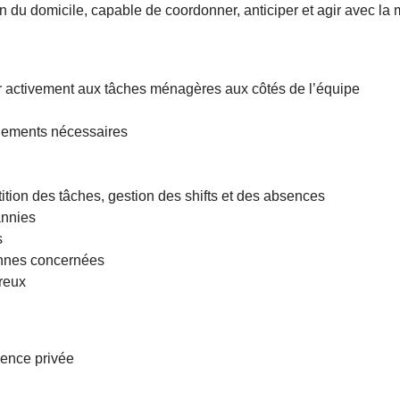
sein du domicile, capable de coordonner, anticiper et agir ave
per activement aux tâches ménagères aux côtés de l’équipe
nnements nécessaires
tion des tâches, gestion des shifts et des absences
annies
s
onnes concernées
ureux
dence privée