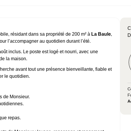
C
ile, résidant dans sa propriété de 200 m² à
La Baule
,
D
our l’accompagner au quotidien durant l’été.
août inclus. Le poste est logé et nourri, avec une
de la maison.
herche avant tout une présence bienveillante, fiable et
er le quotidien.
C
F
ès de Monsieur.
A
otidiennes.
aque repas.