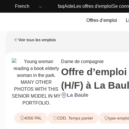
French
faq
Aide
Les offres d'emploi
Se conn
Offres d’emploi
L
Voir tous les emplois
Dame de compagnie
Offre d’emploi
(H/F) à La Bau
La Baule
4056 PAL
CDD
,
Temps partiel
type emplo