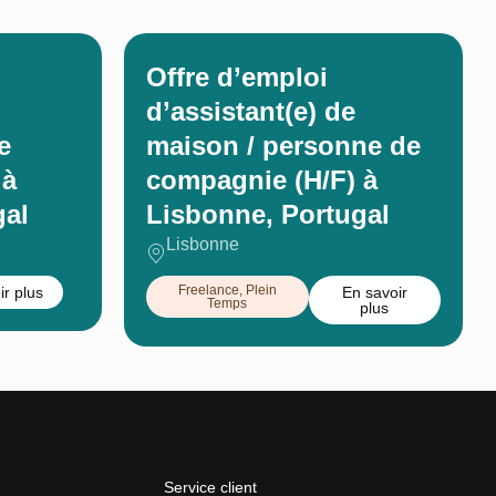
Offre d’emploi
d’assistant(e) de
e
maison / personne de
 à
compagnie (H/F) à
gal
Lisbonne, Portugal
Lisbonne
Freelance
,
Plein
ir plus
En savoir
Temps
plus
Service client