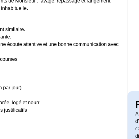
ents de Monsieur : lavage, repassage et rangement.
 inhabituelle.
 similaire.
lante.
 une écoute attentive et une bonne communication avec
 courses.
 par jour)
rée, logé et nourri
justificatifs
A
d
c
d