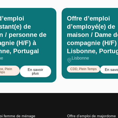
d’emploi
Offre d’emploi
stant(e) de
d’employé(e) de
n / personne de
maison / Dame d
gnie (H/F) à
compagnie (H/F)
nne, Portugal
Lisbonne, Portu
ne
Lisbonne
ce
,
Plein
CDD
,
Plein Temps
En savoir
En savo
mps
plus
loi femme de ménage
Offre d’emploi de majordome