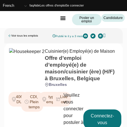
French
faq
Aide
Les offres d'emploi
Se connecter
Poster un
Candidature
emploi
Offres D’emploi
Liste Des Employés De Maison
Voir tous les emplois
Publié le il y a 3 mois
Cuisinier(e)
Employé(e) de Maison
Offre d’emploi
d’employé(e) de
maison/cuisinier (ère) (H/F)
à Bruxelles, Belgique
Bruxelles
Veuillez
4060
CDI
,
type
Live
DUS
Plein
emploi
out
vous
temps
connecter
pour
Connectez-
postuler à
vous