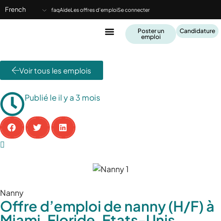
French
faq
Aide
Les offres d'emploi
Se connecter
Poster un
Candidature
emploi
Voir tous les emplois
Publié le il y a 3 mois
Nanny
Offre d’emploi de nanny (H/F) à
Miami, Floride, Etats-Unis