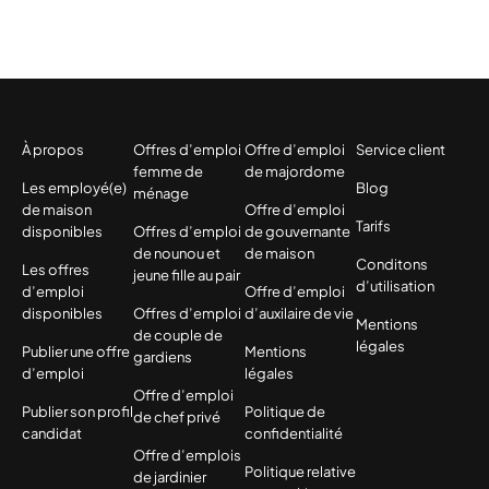
À propos
Offres d’emploi
Offre d’emploi
Service client
femme de
de majordome
Les employé(e)
Blog
ménage
de maison
Offre d’emploi
Tarifs
disponibles
Offres d’emploi
de gouvernante
de nounou et
de maison
Conditons
Les offres
jeune fille au pair
d’utilisation
d’emploi
Offre d’emploi
disponibles
Offres d’emploi
d’auxilaire de vie
Mentions
de couple de
légales
Publier une offre
Mentions
gardiens
d’emploi
légales
Offre d’emploi
Publier son profil
Politique de
de chef privé
candidat
confidentialité
Offre d’emplois
Politique relative
de jardinier