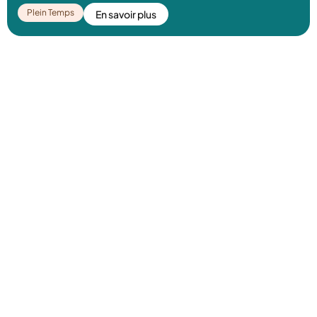
Offre d’emploi de nanny (H/F) à
Emirats-Arabes-Unis
Dubai
Plein Temps
En savoir plus